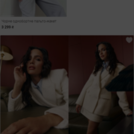
Чорне однобортне пальто-жакет
3 299 ₴