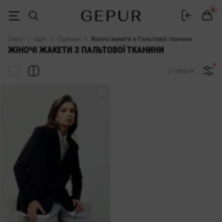
ЖАКЕТ з Пальтової тканини купити недорого в Києві і Україні ♡ ін
0
Gepur
Одяг
Піджаки
Жіночі жакети з Пальтової тканини
ЖІНОЧІ ЖАКЕТИ З ПАЛЬТОВОЇ ТКАНИНИ
2 товарів