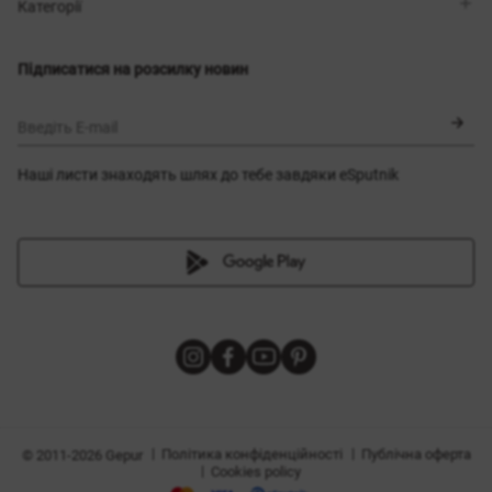
Магазини
Доставка
Категорії
Блог
Оплата
Вибір розміру
Новинки
Обмін та повернення
Сукні
Підписатися на розсилку новин
Сертифікати
Верхній одяг
Корсети
BLACK FRIDAY
Введіть E-mail
Наші листи знаходять шлях до тебе завдяки eSputnik
и
|
|
Політика конфіденційності
Публічна оферта
© 2011-2026 Gepur
|
Cookies policy