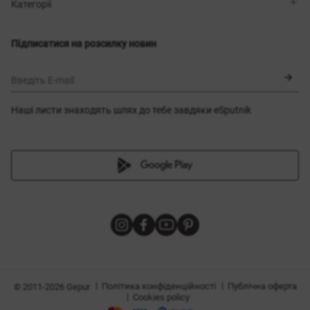
Магазини
Доставка
Категорії
Блог
Оплата
Вибір розміру
Новинки
Обмін та повернення
Сукні
Підписатися на розсилку новин
Сертифікати
Верхній одяг
Корсети
BLACK FRIDAY
Введіть E-mail
Наші листи знаходять шлях до тебе завдяки eSputnik
и
|
|
Політика конфіденційності
Публічна оферта
© 2011-2026 Gepur
|
Cookies policy