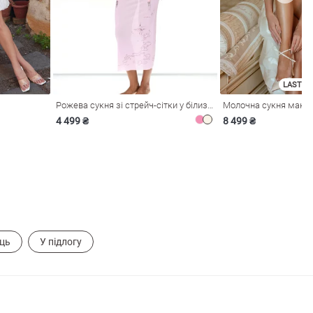
LAST SI
Рожева сукня зі стрейч-сітки у білизняному стилі
4 499 ₴
8 499 ₴
ець
У підлогу