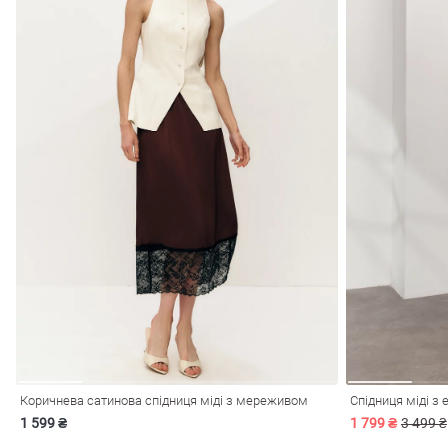
Коричнева сатинова спідниця міді з мереживом
Спідниця міді з
1 599 ₴
1 799 ₴
3 499 ₴