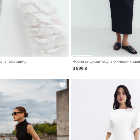
ді із габардину
Чорна спідниця міді з бічними киш
3 899 ₴