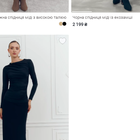
на спідниця міді з високою талією
Чорна спідниця міді із екозамші
2 199 ₴