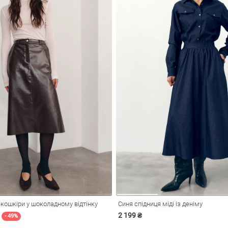
 екошкіри у шоколадному відтінку
Синя спідниця міді із деніму
2 199 ₴
- 49%