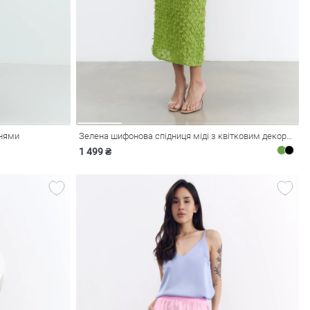
енями
Зелена шифонова спідниця міді з квітковим декором
1 499 ₴