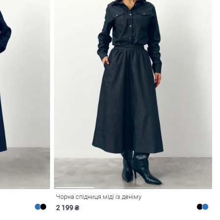
Чорна спідниця міді із деніму
2 199 ₴