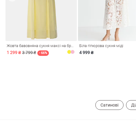
Жовта бавовняна сукня максі на бретелях
Біла гіпюрова сукня міді
1 299 ₴
3 799 ₴
4 999 ₴
- 66%
Сатинові
Ді