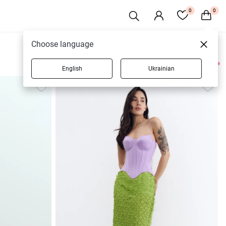
0
0
Choose language
English
Ukrainian
18 товарів