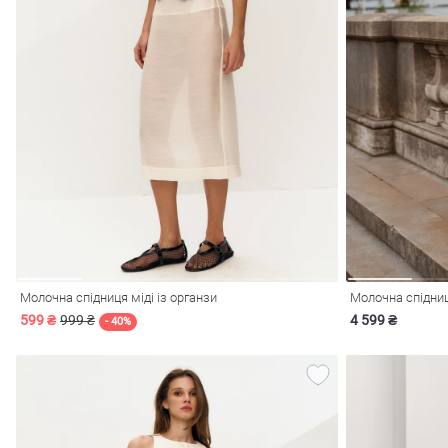
лизна
три
Молочна спідниця міді із органзи
Молочна спідни
599 ₴
999 ₴
4 599 ₴
уляри
Косметика
- 40%
Хустки
Панами
ки