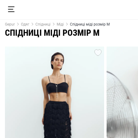
Gepur
Одяг
Спідниці
Міді
Спідниці міді розмір M
СПІДНИЦІ МІДІ РОЗМІР M