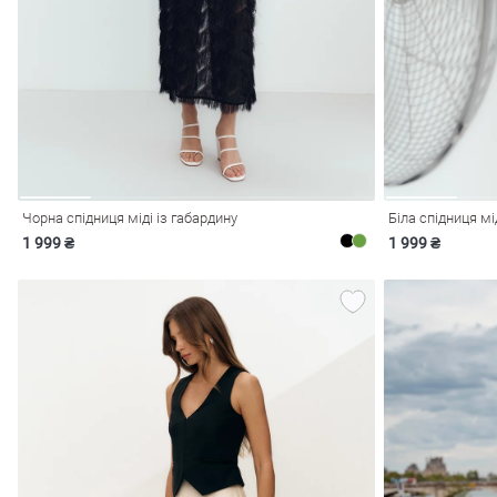
і
Сарафани
На
и
Чорна спідниця міді із габардину
Біла спідниця мі
1 999 ₴
1 999 ₴
ні