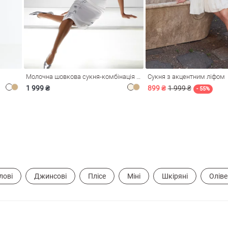
Молочна шовкова сукня-комбінація Душа
Сукня з акцентним ліфом
1 999 ₴
899 ₴
1 999 ₴
- 55%
лові
Джинсові
Плісе
Міні
Шкіряні
Олів