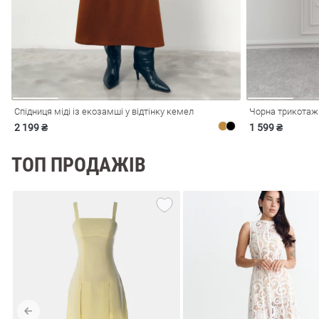
Спідниця міді із екозамші у відтінку кемел
Чорна трикотажн
2 199 ₴
1 599 ₴
ТОП ПРОДАЖІВ