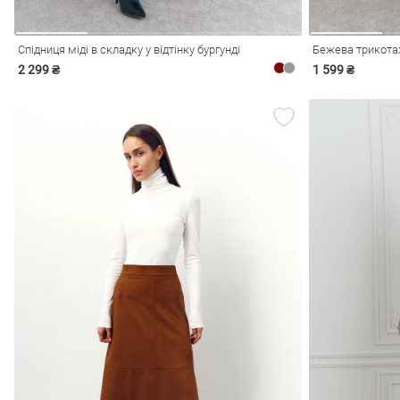
Спідниця міді в складку у відтінку бургунді
Бежева трикотаж
2 299 ₴
1 599 ₴