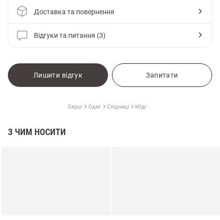
Доставка та повернення
Відгуки та питання (3)
Лишити відгук
Запитати
Gepur
Одяг
Спідниці
Міді
З ЧИМ НОСИТИ
и