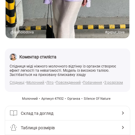
@ivaholodova
#gepur_love
Коментар стиліста
Спідниця міді ніжного молочного відтінку із органзи створює
ефект легкості та невагомості. Модель із високою талією.
Застібається на приховану блискавку ззаду
Спідниці
Молочний
Літо
Повсякденний
Побачення
З розрізом
Молочний
Артикул 47932
Органза
Silence Of Nature
Склад та догляд
Таблиця розмірів