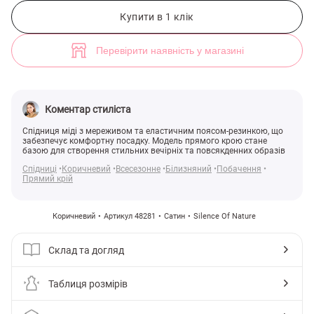
Коричнева сатинова спідниця міді з мереживом (арт. 48281) ♡ інте
Купити в 1 клік
Перевірити наявність у магазині
Коментар стиліста
Спідниця міді з мереживом та еластичним поясом-резинкою, що
забезпечує комфортну посадку. Модель прямого крою стане
базою для створення стильних вечірніх та повсякденних образів
Спідниці
Коричневий
Всесезонне
Білизняний
Побачення
Прямий крій
Коричневий
Артикул 48281
Сатин
Silence Of Nature
Склад та догляд
Таблиця розмірів