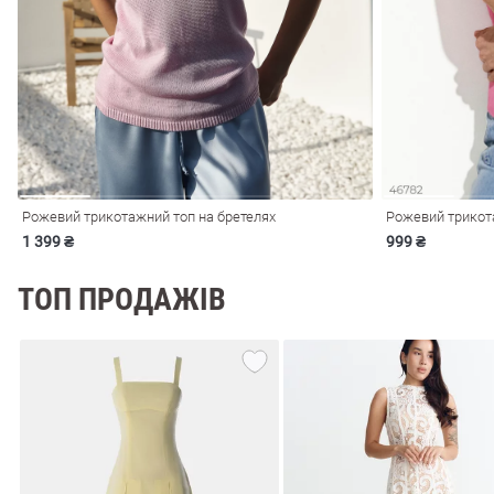
і
Сарафани
На
и
Рожевий трикотажний топ на бретелях
Рожевий трикот
1 399 ₴
999 ₴
ТОП ПРОДАЖІВ
ні