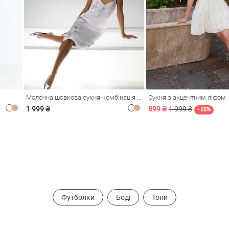
Молочна шовкова сукня-комбінація Душа
Сукня з акцентним ліфом
1 999 ₴
899 ₴
1 999 ₴
- 55%
Футболки
Боді
Топи