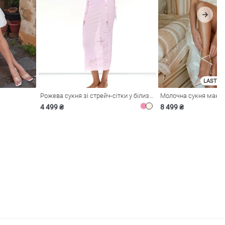
LAST SI
Рожева сукня зі стрейч-сітки у білизняному стилі
4 499 ₴
8 499 ₴