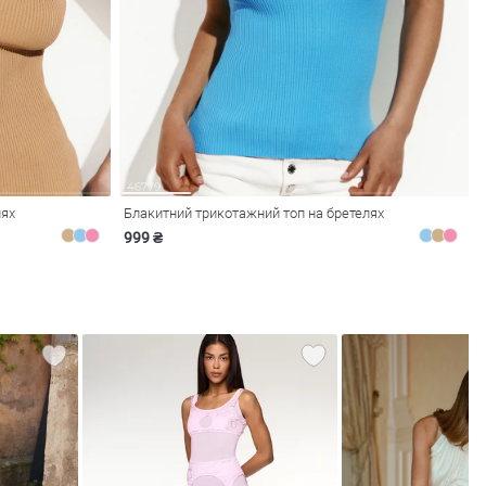
лях
Блакитний трикотажний топ на бретелях
999 ₴