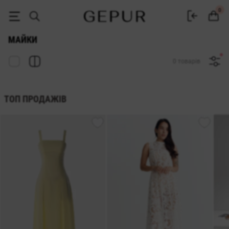
Майки жіночі купити в інтернет-магазині GEPUR
0
МАЙКИ
0 товарів
ТОП ПРОДАЖІВ