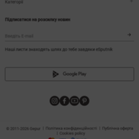
Магазини
Доставка
Категорії
Блог
Оплата
Вибір розміру
Новинки
Обмін та повернення
Сукні
Підписатися на розсилку новин
Сертифікати
Верхній одяг
Корсети
BLACK FRIDAY
Введіть E-mail
Наші листи знаходять шлях до тебе завдяки eSputnik
и
|
|
Політика конфіденційності
Публічна оферта
© 2011-2026 Gepur
|
Cookies policy