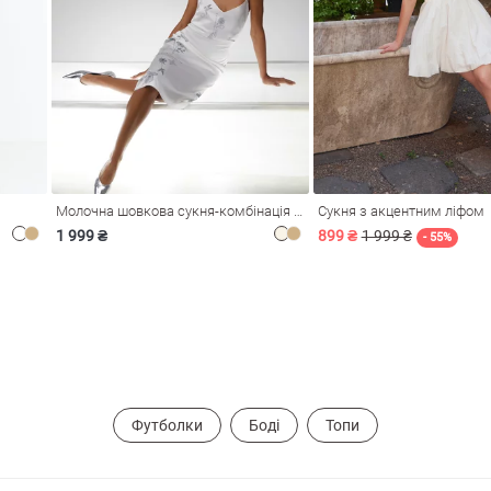
Молочна шовкова сукня-комбінація Душа
Сукня з акцентним ліфом
1 999 ₴
899 ₴
1 999 ₴
- 55%
Футболки
Боді
Топи