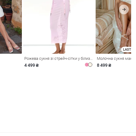
LAST SI
Рожева сукня зі стрейч-сітки у білизняному стилі
4 499 ₴
8 499 ₴