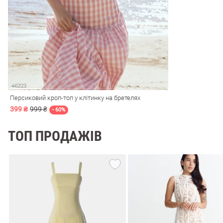
і
Сарафани
На
и
Персиковий кроп-топ у клітинку на бретелях
399 ₴
999 ₴
- 60%
ТОП ПРОДАЖІВ
ні