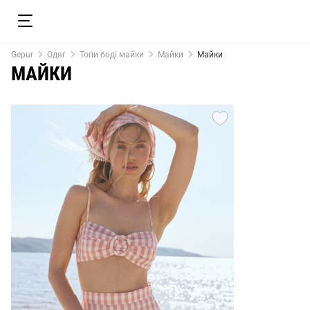
Gepur
Одяг
Топи боді майки
Майки
Майки
МАЙКИ