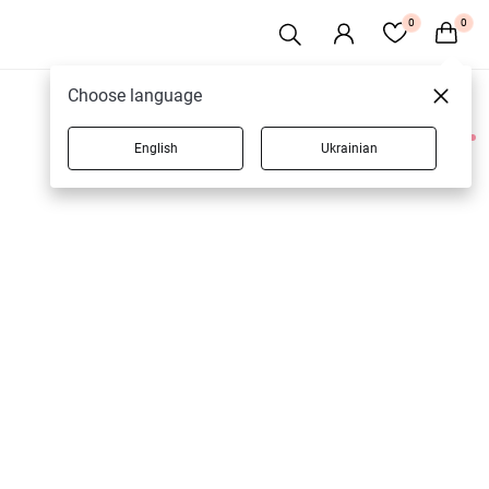
0
0
Choose language
English
Ukrainian
1 товарів