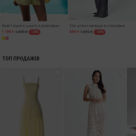
Жовті короткі шорти з розрізами
Сірі штани-палаццо зі стрілками
1 199 ₴
1 699 ₴
699 ₴
1 699 ₴
- 29%
- 59%
ТОП ПРОДАЖІВ