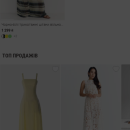
Чорно-білі трикотажні штани вільного крою з люрексом
1 299 ₴
+2
ТОП ПРОДАЖІВ