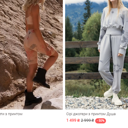
рти з принтом
Сірі джогери з принтом Душа
1 499 ₴
2 999 ₴
- 50%