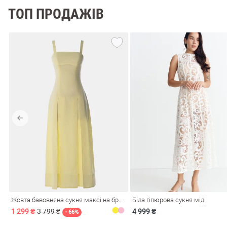
ТОП ПРОДАЖІВ
Жовта бавовняна сукня максі на бретелях
Біла гіпюрова сукня міді
1 299 ₴
3 799 ₴
4 999 ₴
- 66%