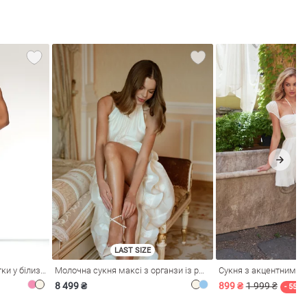
LAST SIZE
Рожева сукня зі стрейч-сітки у білизняному стилі
Молочна сукня максі з органзи із рюшами
Сукня з акцентним л
8 499 ₴
899 ₴
1 999 ₴
- 55%