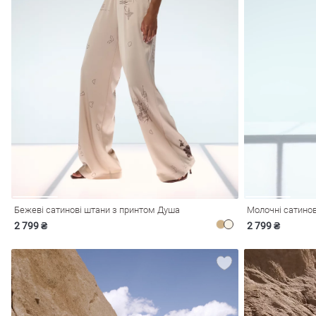
лизна
три
сметика
Окуляри
Хустки
Панами
Бежеві сатинові штани з принтом Душа
Молочні сатино
ки
2 799 ₴
2 799 ₴