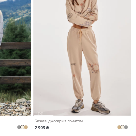
Бежеві джогери з принтом
2 999 ₴