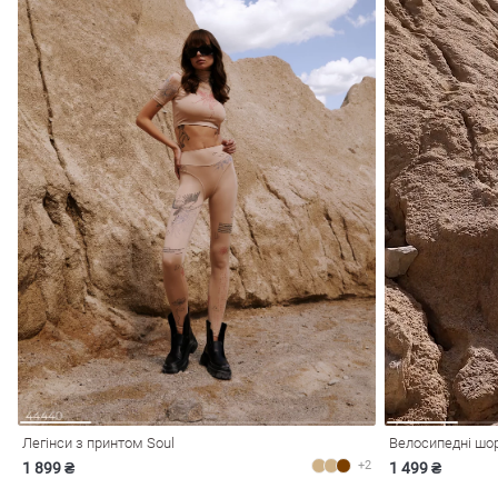
Легінси з принтом Soul
Велосипедні шо
+2
1 899 ₴
1 499 ₴