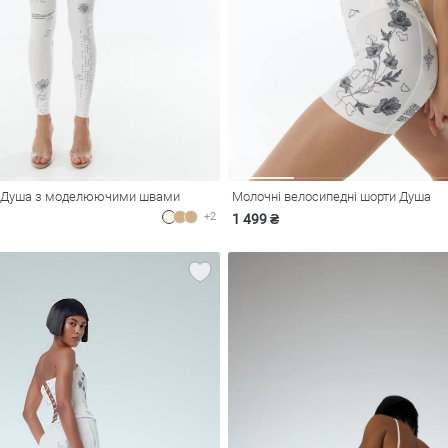
и Душа з моделюючими швами
Молочні велосипедні шорти Душа
+2
1 499 ₴