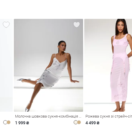
Молочна шовкова сукня-комбінація Душа
1 999 ₴
4 499 ₴