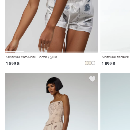
і
Сарафани
На
и
Молочні сатинові шорти Душа
Молочні легінс
1 899 ₴
1 899 ₴
ні