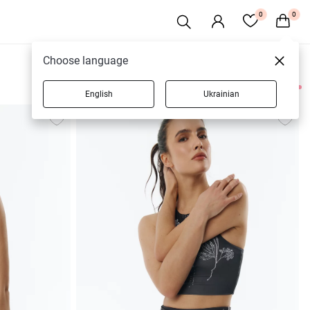
0
0
Choose language
English
Ukrainian
12 товарів