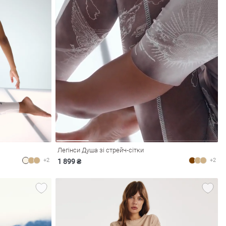
Легінси Душа зі стрейч-сітки
+2
+2
1 899 ₴