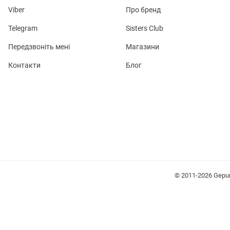
Viber
Про бренд
Telegram
Sisters Club
Передзвоніть мені
Магазини
Контакти
Блог
лизна
три
уляри
Косметика
Хустки
Панами
© 2011-2026 Gepu
ки