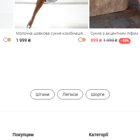
Молочна шовкова сукня-комбінація Душа
Сукня з акцентним ліфом
1 999 ₴
899 ₴
1 999 ₴
- 55%
Штани
Легінси
Шорти
Покупцям
Категорії