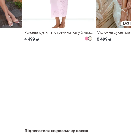
LAST SI
Рожева сукня зі стрейч-сітки у білизняному стилі
4 499 ₴
8 499 ₴
Підписатися на розсилку новин