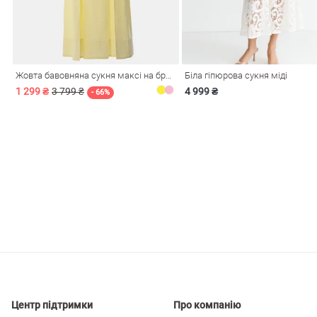
і
Сарафани
На
и
Жовта бавовняна сукня максі на бретелях
Біла гіпюрова сукня міді
1 299 ₴
3 799 ₴
4 999 ₴
- 66%
ні
Центр підтримки
Про компанію