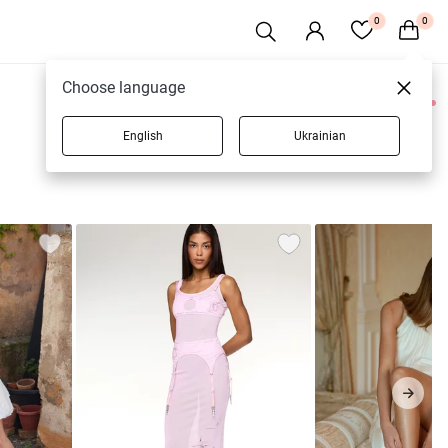
0
0
Choose language
0 товарів
English
Ukrainian