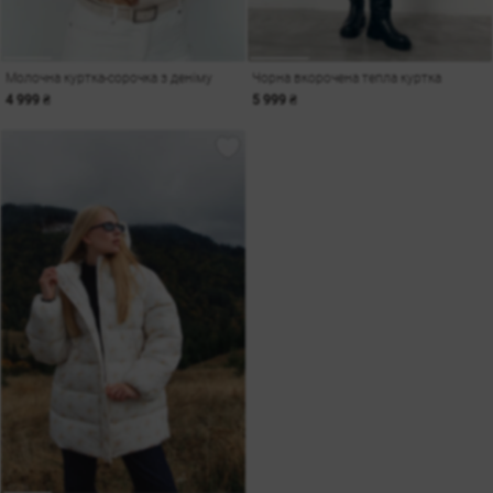
Молочна куртка-сорочка з деніму
Чорна вкорочена тепла куртка
4 999 ₴
5 999 ₴