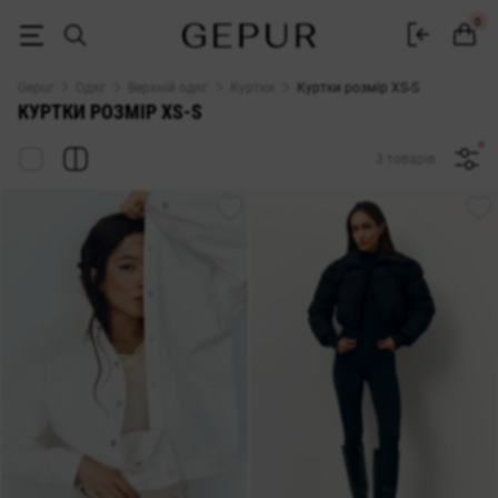
Жіночі куртки розмір XS-S купити в інтернет магазині Gepur
0
Gepur
Одяг
Верхній одяг
Куртки
Куртки розмір XS-S
КУРТКИ РОЗМІР XS-S
3 товарів