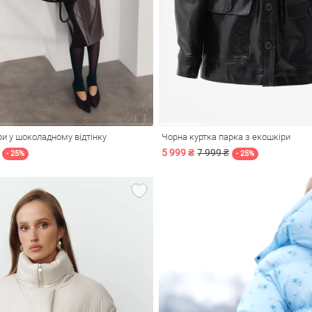
ри у шоколадному відтінку
Чорна куртка парка з екошкіри
5 999 ₴
7 999 ₴
- 25%
- 25%