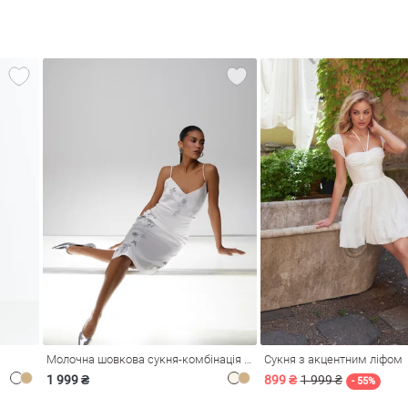
Молочна шовкова сукня-комбінація Душа
Сукня з акцентним ліфом
1 999 ₴
899 ₴
1 999 ₴
- 55%