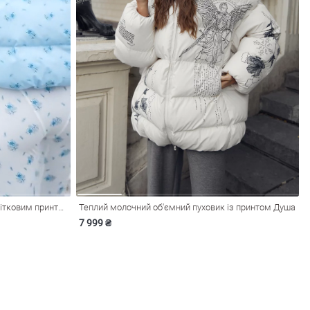
Блакитний вкорочений пуховик із квітковим принтом
Теплий молочний об'ємний пуховик із принтом Душа
7 999 ₴