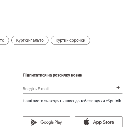
то
Куртки-пальто
Куртки-сорочки
Підписатися на розсилку новин
Введіть E-mail
Наші листи знаходять шлях до тебе завдяки eSputnik