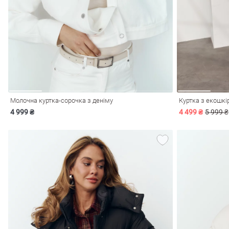
і
Сарафани
На
и
Молочна куртка-сорочка з деніму
Куртка з екошкі
4 999 ₴
4 499 ₴
5 999 ₴
ні