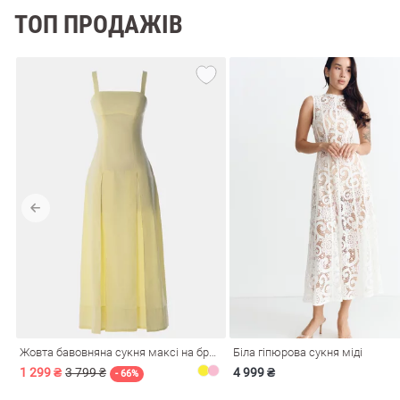
ТОП ПРОДАЖІВ
Жовта бавовняна сукня максі на бретелях
Біла гіпюрова сукня міді
1 299 ₴
3 799 ₴
4 999 ₴
- 66%