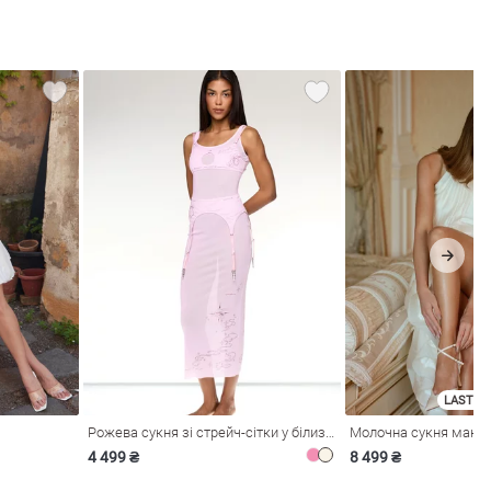
LAST SI
Рожева сукня зі стрейч-сітки у білизняному стилі
4 499 ₴
8 499 ₴