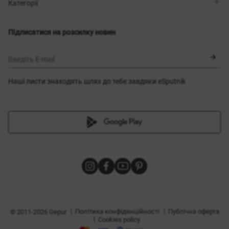
Магазини
Доставка
Категорії
Блог
Оплата
Вибір розміру
Новинки
Обмін та повернення
Сукні
Підписатися на розсилку новин
Сертифікати
Верхній одяг
Корсети
BLACK FRIDAY
Введіть E-mail
Наші листи знаходять шлях до тебе завдяки eSputnik
и
|
|
Політика конфіденційності
Публічна оферта
© 2011-2026 Gepur
|
Cookies policy