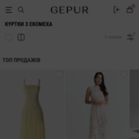
ЖІНОЧІ КУРТКИ з екомеха купити недорого в Києві та Україні ♡ ін
0
КУРТКИ З ЕКОМЕХА
0 товарів
ТОП ПРОДАЖІВ