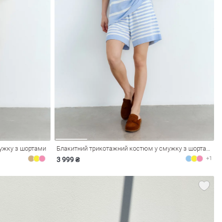
ужку з шортами
Блакитний трикотажний костюм у смужку з шортами
+1
3 999 ₴