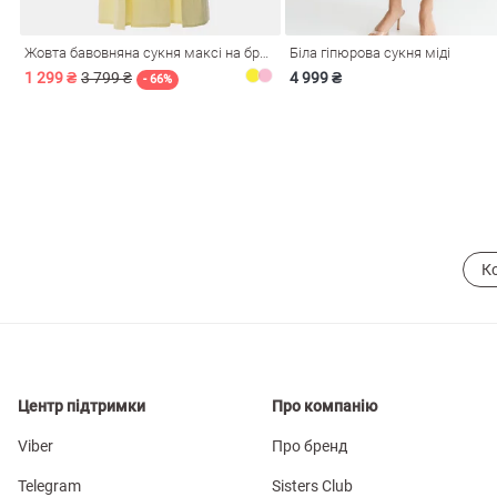
Жовта бавовняна сукня максі на бретелях
Біла гіпюрова сукня міді
1 299 ₴
3 799 ₴
4 999 ₴
- 66%
К
Центр підтримки
Про компанію
Viber
Про бренд
Telegram
Sisters Club