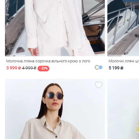
і
Сарафани
На
и
Молочна лляна сорочка вільного крою з лого
Молочні лляні ш
3 999 ₴
4 999 ₴
5 199 ₴
- 20%
ні