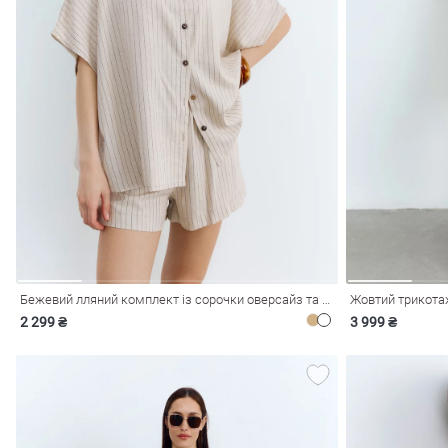
лизна
три
Бежевий лляний комплект із сорочки оверсайз та шортів
Жовтий трикота
2 299 ₴
3 999 ₴
уляри
Косметика
Хустки
Панами
ки