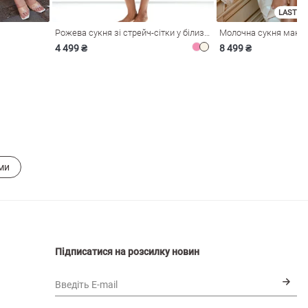
LAST SI
Рожева сукня зі стрейч-сітки у білизняному стилі
4 499 ₴
8 499 ₴
ми
Підписатися на розсилку новин
Введіть E-mail