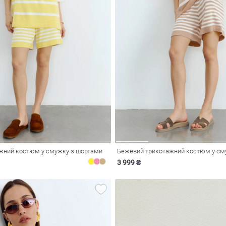
жний костюм у смужку з шортами
Бежевий трикотажний костюм у см
3 999 ₴