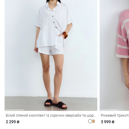
Білий лляний комплект із сорочки оверсайз та шортів
Рожевий трикот
2 299 ₴
3 999 ₴