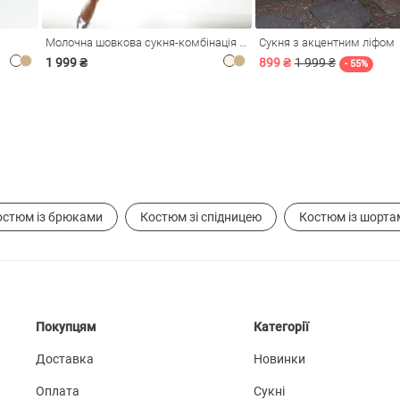
Молочна шовкова сукня-комбінація Душа
Сукня з акцентним ліфом
1 999 ₴
899 ₴
1 999 ₴
- 55%
остюм із брюками
Костюм зі спідницею
Костюм із шорта
Покупцям
Категорії
Доставка
Новинки
Оплата
Сукні