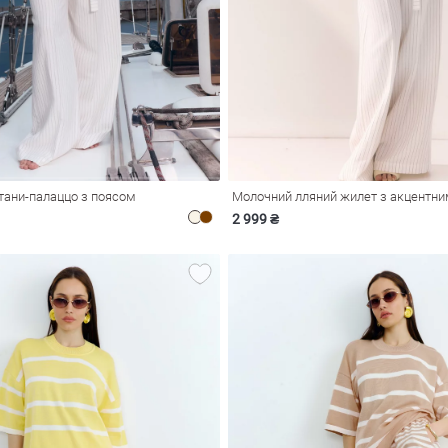
тани-палаццо з поясом
Молочний лляний жилет з акцентн
2 999 ₴