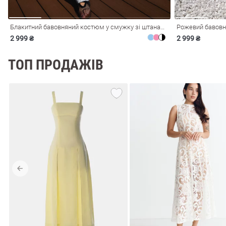
Блакитний бавовняний костюм у смужку зі штанами
Рожевий бавовн
2 999 ₴
2 999 ₴
ТОП ПРОДАЖІВ