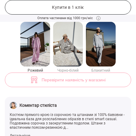
Рожевий бавовняний костюм у смужку зі штанами (арт. 48596) ♡ ін
1
Купити в 1 клік
Оплата частинами від 1000 грн/міс
Рожевий
Чорно-білий
Блакитний
Перевірити наявність у магазині
Коментар стиліста
Костюм прямого крою із сорочкою та штанами зі 100% бавовни -
ідеальна база для розслаблених образів в стилі smart casual.
Подовжена сорочка з заокругленим подолом. Штани з
еластичним поясом-резинкою д...
Детальніше