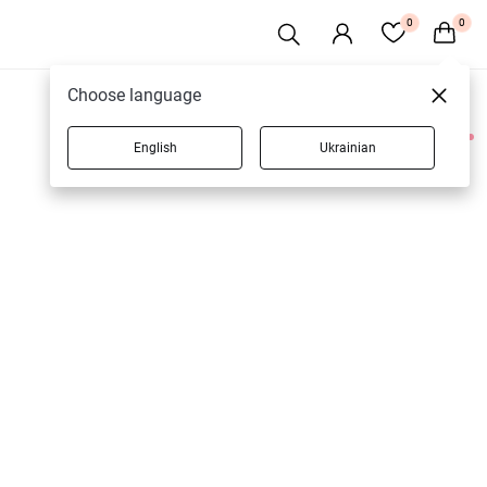
0
0
Choose language
English
Ukrainian
2 товарів