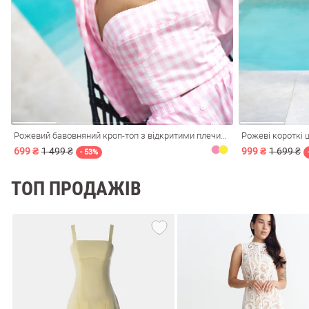
і
Сарафани
На
и
Рожевий бавовняний кроп-топ з відкритими плечима
Рожеві короткі 
699 ₴
1 499 ₴
999 ₴
1 699 ₴
- 53%
ТОП ПРОДАЖІВ
ні