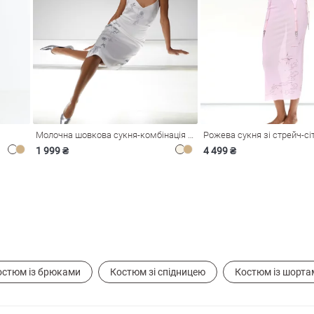
Молочна шовкова сукня-комбінація Душа
1 999 ₴
4 499 ₴
остюм із брюками
Костюм зі спідницею
Костюм із шорта