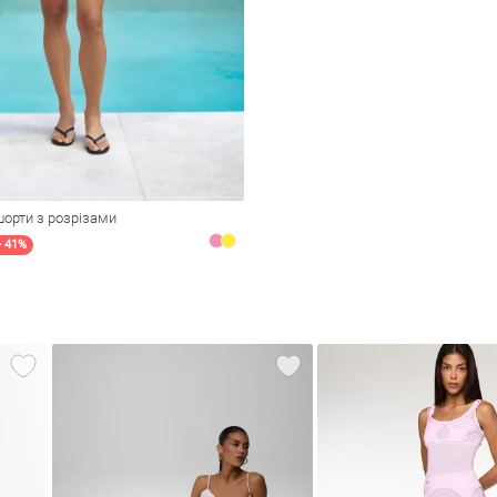
шорти з розрізами
- 41%