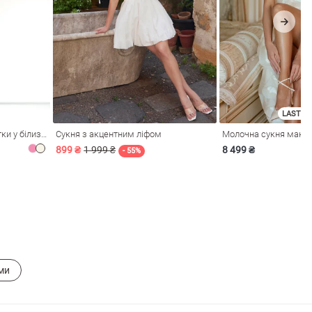
LAST SI
Рожева сукня зі стрейч-сітки у білизняному стилі
Сукня з акцентним ліфом
899 ₴
1 999 ₴
8 499 ₴
- 55%
ми