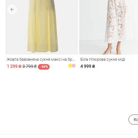
лизна
три
Жовта бавовняна сукня максі на бретелях
Біла гіпюрова сукня міді
1 299 ₴
3 799 ₴
4 999 ₴
- 66%
сметика
Окуляри
Хустки
Панами
ки
К