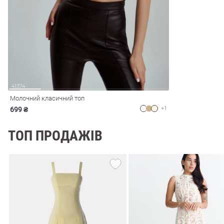
і
Сарафани
На
и
Молочний класичний топ
+1
699 ₴
ТОП ПРОДАЖІВ
ні