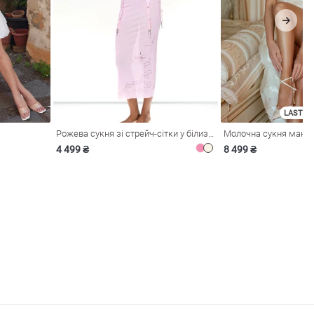
LAST SI
Рожева сукня зі стрейч-сітки у білизняному стилі
4 499 ₴
8 499 ₴