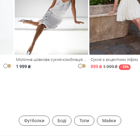
Молочна шовкова сукня-комбінація Душа
Сукня з акцентним ліфом
1 999 ₴
899 ₴
1 999 ₴
- 55%
Футболки
Боді
Топи
Майки