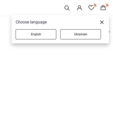
0
0
Choose language
English
Ukrainian
1 товарів