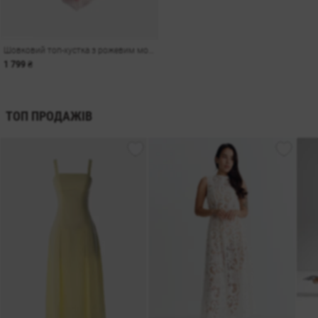
Шовковий топ-хустка з рожевим морським принтом
1 799 ₴
ТОП ПРОДАЖІВ