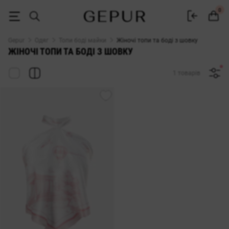
ЖІНОЧІ ФУТБОЛКИ, МАЙКИ ТА ТОПИ з шовку купити недорого в Києв
0
Gepur
Одяг
Топи боді майки
Жіночі топи та боді з шовку
ЖІНОЧІ ТОПИ ТА БОДІ З ШОВКУ
1 товарів