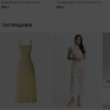
Блакитний топ із зав'язками
Помаранчевий трикотажний топ
999 ₴
599 ₴
ТОП ПРОДАЖІВ