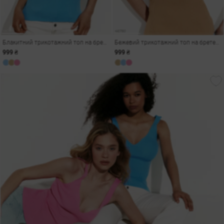
Блакитний трикотажний топ на бретелях
Бежевий трикотажний топ на бретелях
999 ₴
999 ₴