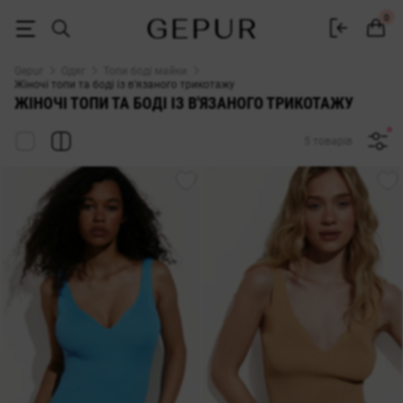
ЖІНОЧІ ФУТБОЛКИ, МАЙКИ ТА ТОПИ із в'язаного трикотажу купити н
0
Gepur
Одяг
Топи боді майки
Жіночі топи та боді із в'язаного трикотажу
ЖІНОЧІ ТОПИ ТА БОДІ ІЗ В'ЯЗАНОГО ТРИКОТАЖУ
5 товарів