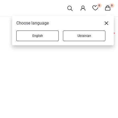
0
0
Choose language
English
Ukrainian
1 товарів