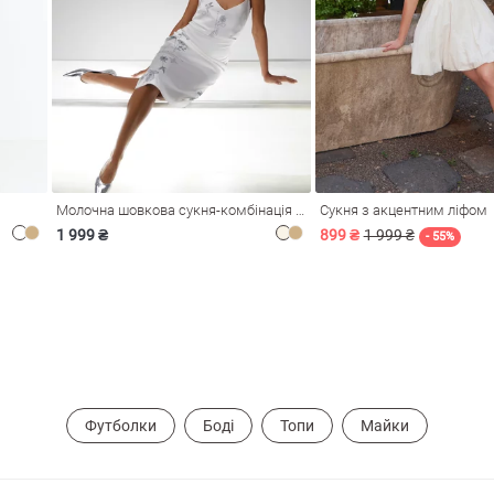
Молочна шовкова сукня-комбінація Душа
Сукня з акцентним ліфом
1 999 ₴
899 ₴
1 999 ₴
- 55%
Футболки
Боді
Топи
Майки