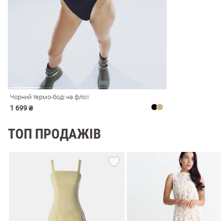
і
Сарафани
На
и
Чорний термо-боді на флісі
1 699 ₴
ТОП ПРОДАЖІВ
ні