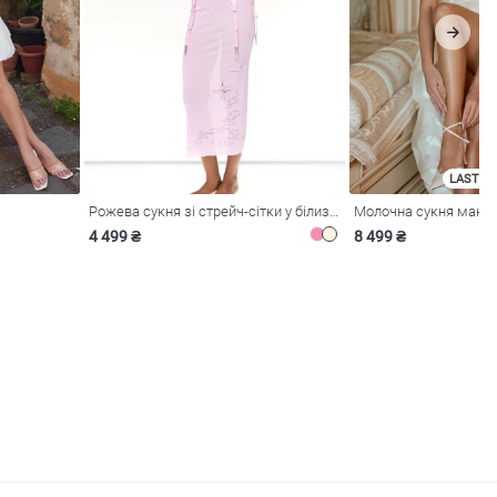
LAST SI
Рожева сукня зі стрейч-сітки у білизняному стилі
4 499 ₴
8 499 ₴