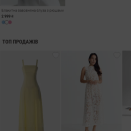
Блакитна бавовняна блуза з рюшами
2 999 ₴
ТОП ПРОДАЖІВ