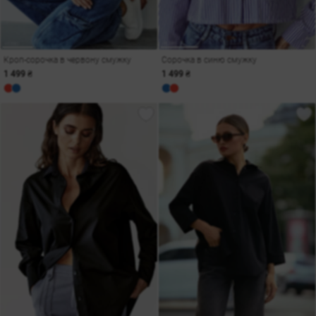
Кроп-сорочка в червону смужку
Сорочка в синю смужку
1 499 ₴
1 499 ₴