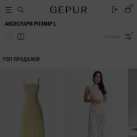
Жіночі аксесуари розмір L купити в інтернет-магазині Gepur
0
АКСЕСУАРИ РОЗМІР L
0 товарів
ТОП ПРОДАЖІВ