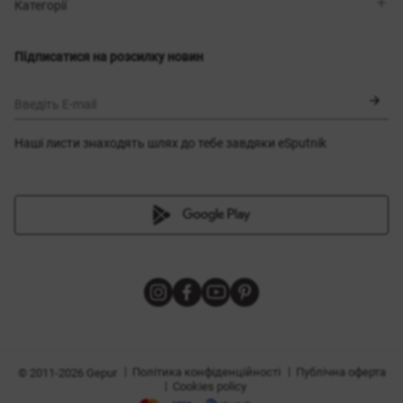
Магазини
Доставка
Категорії
Блог
Оплата
Вибір розміру
Новинки
Обмін та повернення
Сукні
Підписатися на розсилку новин
Сертифікати
Верхній одяг
Корсети
BLACK FRIDAY
Введіть E-mail
Наші листи знаходять шлях до тебе завдяки eSputnik
и
|
|
Політика конфіденційності
Публічна оферта
© 2011-2026 Gepur
|
Cookies policy