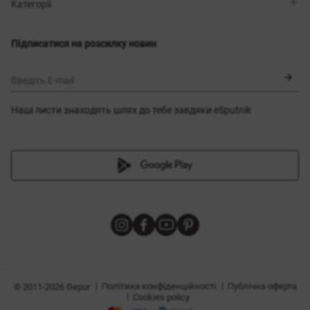
Магазини
Доставка
Категорії
Блог
Оплата
Вибір розміру
Новинки
Обмін та повернення
Сукні
Підписатися на розсилку новин
Сертифікати
Верхній одяг
Корсети
BLACK FRIDAY
Введіть E-mail
Наші листи знаходять шлях до тебе завдяки eSputnik
и
|
|
Політика конфіденційності
Публічна оферта
© 2011-2026 Gepur
|
Cookies policy