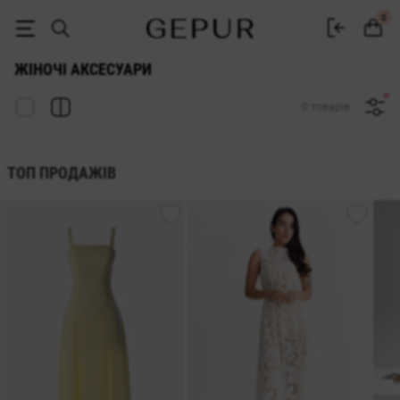
АКСЕСУАРИ ДЛЯ ЖІНОК купити недорого в Києві та Україні ♡ інтер
0
ЖІНОЧІ АКСЕСУАРИ
0 товарів
ТОП ПРОДАЖІВ