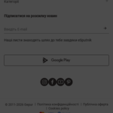
Магазини
Доставка
Категорії
Блог
Оплата
Вибір розміру
Новинки
Обмін та повернення
Сукні
Підписатися на розсилку новин
Сертифікати
Верхній одяг
Корсети
BLACK FRIDAY
Введіть E-mail
Наші листи знаходять шлях до тебе завдяки eSputnik
и
|
|
Політика конфіденційності
Публічна оферта
© 2011-2026 Gepur
|
Cookies policy