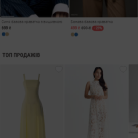
Синя базова краватка з вишивкою
Бежева базова краватка
699 ₴
499 ₴
699 ₴
- 29%
ТОП ПРОДАЖІВ