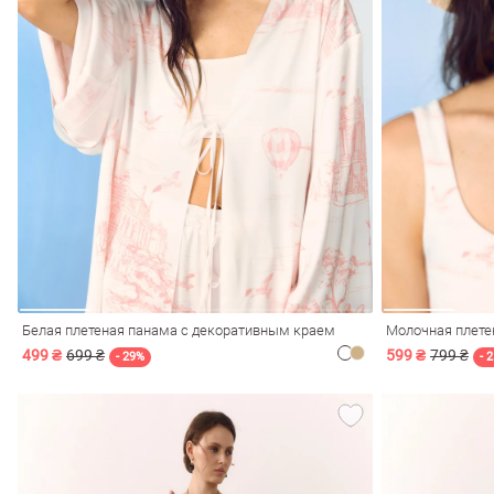
обелье
витеры
Белая плетеная панама с декоративным краем
Молочная плете
499 ₴
699 ₴
599 ₴
799 ₴
ия
Очки
Косметика
Платки
Панамы
- 29%
- 