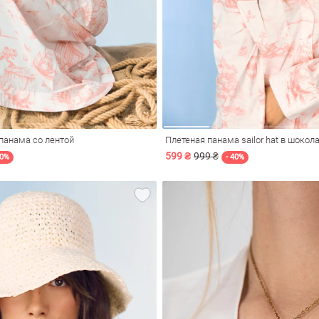
панама со лентой
Плетеная панама sailor hat в шокол
599 ₴
999 ₴
30%
- 40%