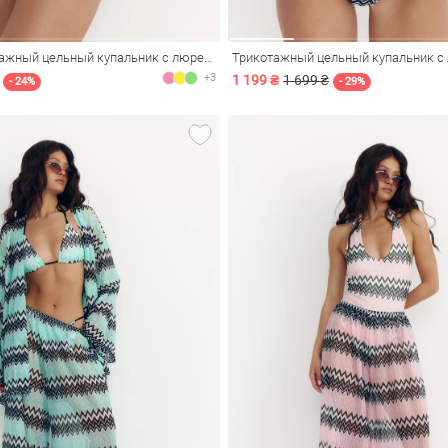
Розовый трикотажный цельный купальник с люрексом
+3
1 199 ₴
1 699 ₴
- 24%
- 29%