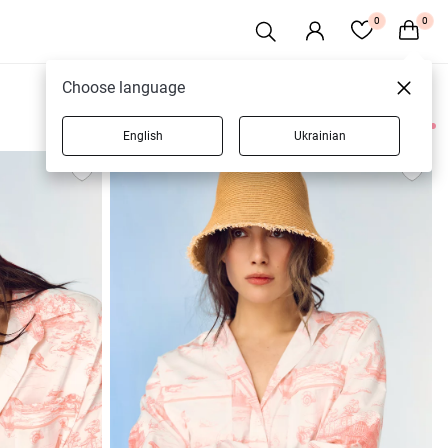
0
0
Choose language
English
Ukrainian
348 товаров