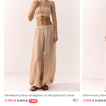
Бежевые штаны-алладины из натурального льна
Молочные штаны
3 599 ₴
4 599 ₴
3 599 ₴
4 599 ₴
- 22%