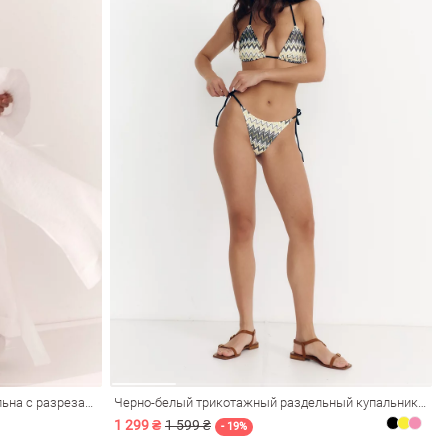
Молочное кимоно из натурального льна с разрезами
Черно-белый трикотажный раздельный купальник с люрексом
1 299 ₴
1 599 ₴
- 19%