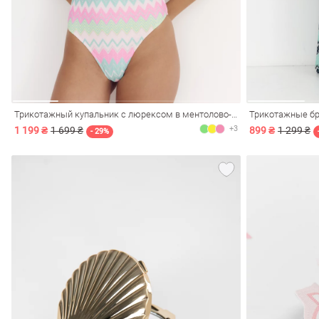
Трикотажный купальник с люрексом в ментолово-розовом оттенке
+3
1 199 ₴
1 699 ₴
899 ₴
1 299 ₴
- 29%