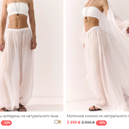
-алладины из натурального льна
3 499 ₴
5 999 ₴
- 22%
- 42%