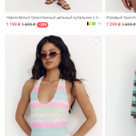
Черно-белый трикотажный цельный купальник с люрексом
+3
1 199 ₴
1 699 ₴
1 299 ₴
1 699 ₴
- 29%