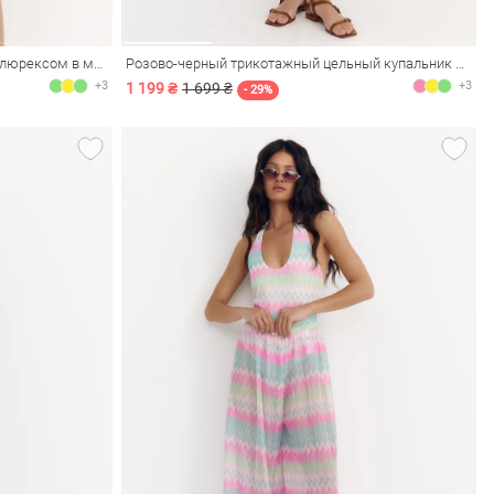
Трикотажный цельный купальник с люрексом в ментоловом оттенке
Розово-черный трикотажный цельный купальник с люрексом
+3
+3
1 199 ₴
1 699 ₴
- 29%