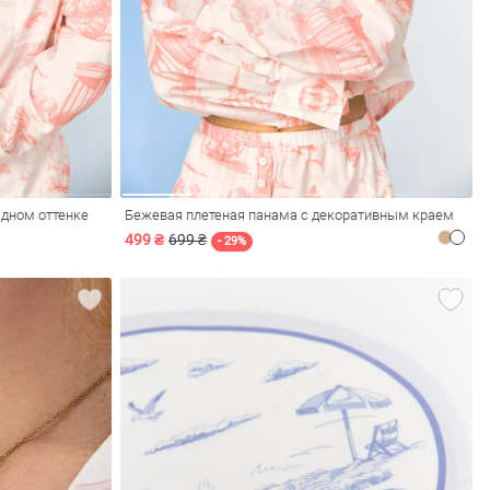
адном оттенке
Бежевая плетеная панама с декоративным краем
499 ₴
699 ₴
- 29%