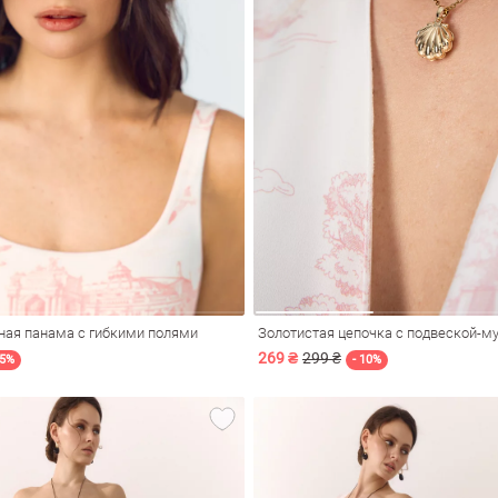
ная панама с гибкими полями
Золотистая цепочка с подвеской-м
269 ₴
299 ₴
25%
- 10%