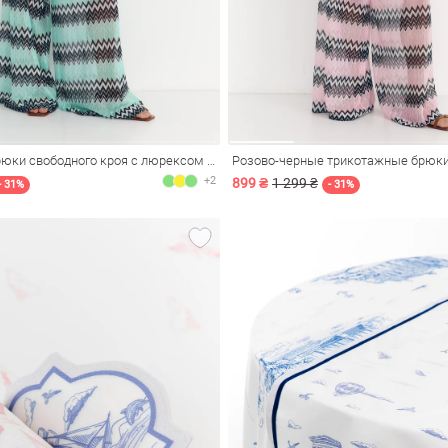
Трикотажные брюки свободного кроя с люрексом в ментоловом оттенке
+2
899 ₴
1 299 ₴
- 31%
- 31%