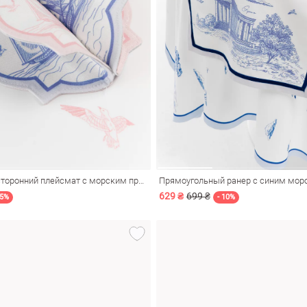
Молочный двухсторонний плейсмат с морским принтом 15х15 см
629 ₴
699 ₴
55%
- 10%