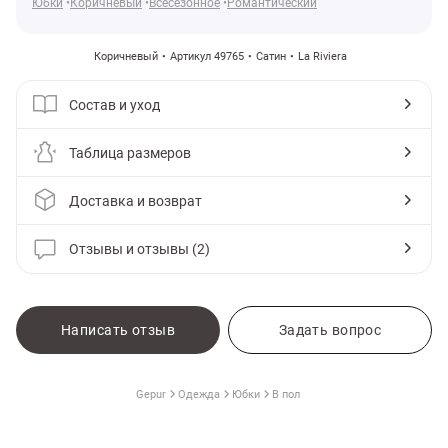
Юбки
Коричневый
Всесезонное
Романтический
Коричневый
Артикул 49765
Сатин
La Riviera
Состав и уход
Таблица размеров
Доставка и возврат
Отзывы и отзывы (2)
амы
Написать отзыв
Задать вопрос
Gepur
Одежда
Юбки
В пол
С ЧЕМ НОСИТЬ