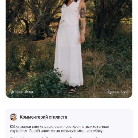
@_desu_desu_
#gepur_love
Комментарий стилиста
Юбка макси слегка расклешенного кроя, стилизованная
кружевом. Застёгивается на скрытую молнию сбоку