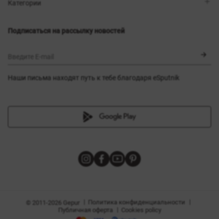
Магазины
Доставка
Категории
Блог
Оплата
Выбор размера
Новинки
Обмен и возврат
Платья
Подписаться на рассылку новостей
Сертификаты
Верхняя одежда
Корсеты
BLACK FRIDAY
Введите E-mail
Наши письма находят путь к тебе благодаря eSputnik
амы
|
|
Политика конфиденциальности
© 2011-2026 Gepur
|
Публичная оферта
Cookies policy