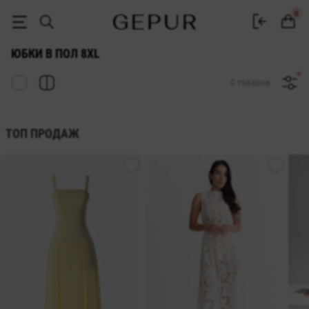
ЖЕНСКИЕ ЮБКИ В ПОЛ (МАКСИ) 8xl купить недорого в Киеве и Укр
0
ЮБКИ В ПОЛ 8XL
0 товаров
ТОП ПРОДАЖ