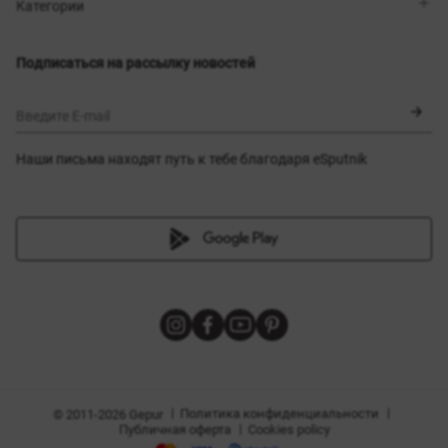
Магазины
Доставка
Категории
Блог
Оплата
Выбор размера
Новинки
Обмен и возврат
Платья
Подписаться на рассылку новостей
Сертификаты
Верхняя одежда
Корсеты
BLACK FRIDAY
Введите E-mail
Наши письма находят путь к тебе благодаря eSputnik
амы
|
|
Политика конфиденциальности
© 2011-2026 Gepur
|
Публичная оферта
Cookies policy