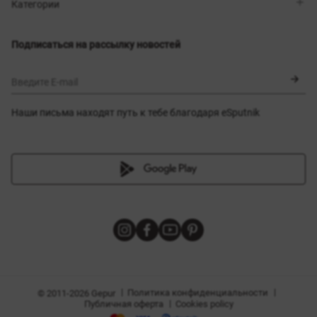
Магазины
Доставка
Категории
Блог
Оплата
Выбор размера
Новинки
Обмен и возврат
Платья
Подписаться на рассылку новостей
Сертификаты
Верхняя одежда
Корсеты
BLACK FRIDAY
Введите E-mail
Наши письма находят путь к тебе благодаря eSputnik
амы
|
|
Политика конфиденциальности
© 2011-2026 Gepur
|
Публичная оферта
Cookies policy