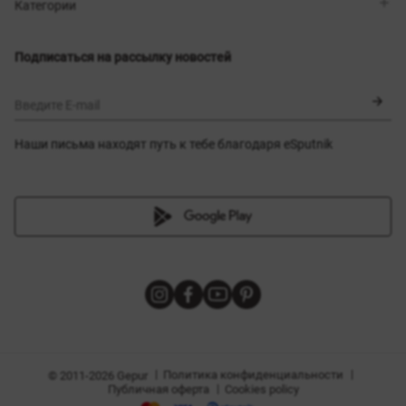
Магазины
Доставка
Категории
Блог
Оплата
Выбор размера
Новинки
Обмен и возврат
Платья
Подписаться на рассылку новостей
Сертификаты
Верхняя одежда
Корсеты
BLACK FRIDAY
Введите E-mail
Наши письма находят путь к тебе благодаря eSputnik
амы
|
|
Политика конфиденциальности
© 2011-2026 Gepur
|
Публичная оферта
Cookies policy