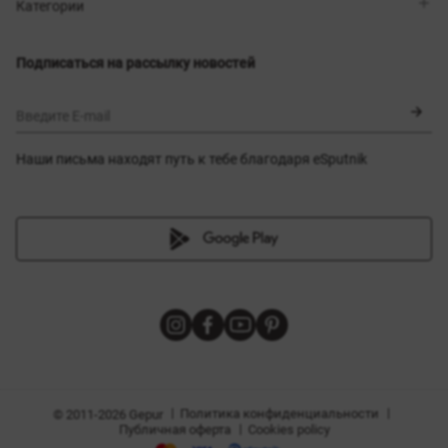
Магазины
Доставка
Категории
Блог
Оплата
Выбор размера
Новинки
Обмен и возврат
Платья
Подписаться на рассылку новостей
Сертификаты
Верхняя одежда
Корсеты
BLACK FRIDAY
Введите E-mail
Наши письма находят путь к тебе благодаря eSputnik
амы
|
|
Политика конфиденциальности
© 2011-2026 Gepur
|
Публичная оферта
Cookies policy