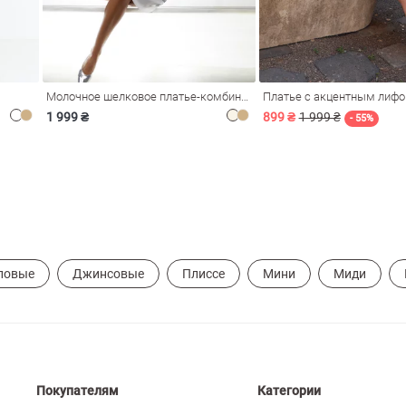
Молочное шелковое платье-комбинация Душа
Платье с акцентным лиф
1 999 ₴
899 ₴
1 999 ₴
- 55%
ловые
Джинсовые
Плиссе
Мини
Миди
Покупателям
Категории