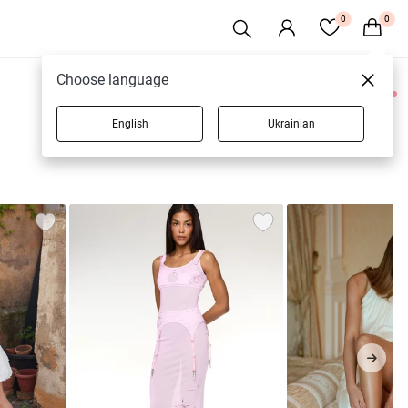
0
0
Choose language
0 товаров
English
Ukrainian