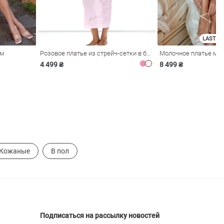
LAST SI
ом
Розовое платье из стрейч-сетки в бельевом стиле
4 499 ₴
8 499 ₴
Кожаные
В пол
Подписаться на рассылку новостей