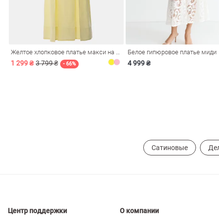
ечерние
Сарафаны
На
ные
ки
Желтое хлопковое платье макси на бретелях
Белое гипюровое платье миди
1 299 ₴
3 799 ₴
4 999 ₴
- 66%
Сатиновые
Де
си
Кожаные
Центр поддержки
О компании