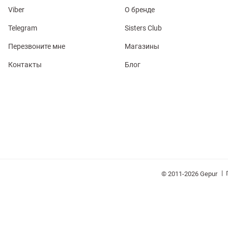
Viber
О бренде
Telegram
Sisters Club
Перезвоните мне
Магазины
Контакты
Блог
обелье
витеры
ия
Очки
Косметика
Платки
Панамы
|
© 2011-2026 Gepur