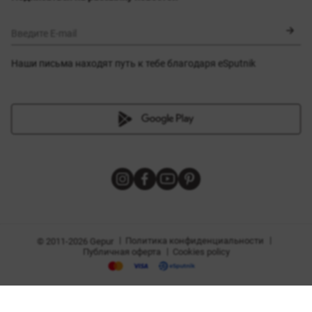
Сертификаты
Верхняя одежда
Корсеты
BLACK FRIDAY
Введите E-mail
Наши письма находят путь к тебе благодаря eSputnik
амы
|
|
Политика конфиденциальности
© 2011-2026 Gepur
|
Публичная оферта
Cookies policy