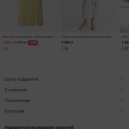
Желтое хлопковое платье макси на бретелях
Белое гипюровое платье миди
1 299 ₴
3 799 ₴
4 999 ₴
1 99
- 66%
Центр поддержки
Viber
О компании
Telegram
Перезвоните мне
О бренде
Покупателям
Контакты
Sisters Club
Магазины
Доставка
Категории
Блог
Оплата
Выбор размера
Новинки
Обмен и возврат
Платья
Подписаться на рассылку новостей