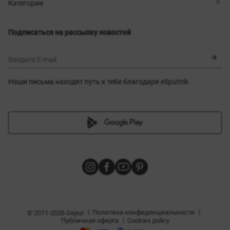
Магазины
Доставка
Категории
Блог
Оплата
Выбор размера
Новинки
Обмен и возврат
Платья
Подписаться на рассылку новостей
Сертификаты
Верхняя одежда
Корсеты
BLACK FRIDAY
Введите E-mail
Наши письма находят путь к тебе благодаря eSputnik
амы
|
|
Политика конфиденциальности
© 2011-2026 Gepur
|
Публичная оферта
Cookies policy