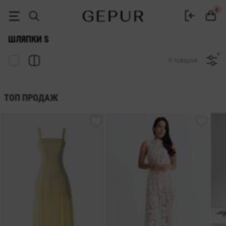
ЖЕНСКИЕ ШЛЯПКИ s купить недорого в Киеве и Украине ♡ интерне
0
ШЛЯПКИ S
0 товаров
ТОП ПРОДАЖ