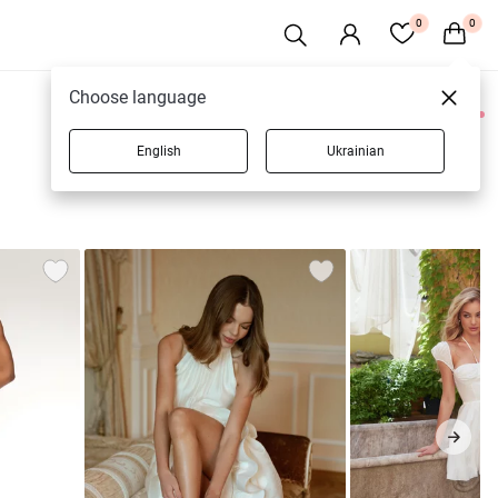
0
0
Choose language
0 товаров
English
Ukrainian