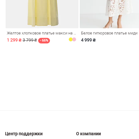
ечерние
Сарафаны
На
ные
ки
Желтое хлопковое платье макси на бретелях
Белое гипюровое платье миди
1 299 ₴
3 799 ₴
4 999 ₴
- 66%
си
Кожаные
Центр поддержки
О компании