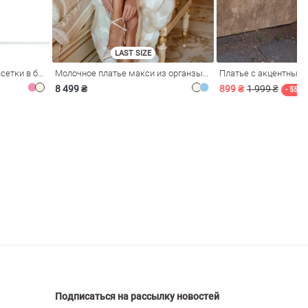
LAST SIZE
Розовое платье из стрейч-сетки в бельевом стиле
Молочное платье макси из органзы с рюшами
Платье с акцентным
8 499 ₴
899 ₴
1 999 ₴
- 55%
Подписаться на рассылку новостей