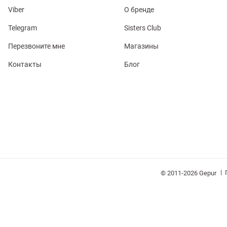
Viber
О бренде
Telegram
Sisters Club
Перезвоните мне
Магазины
обелье
Контакты
Блог
витеры
ия
Косметика
Очки
Платки
Панамы
|
© 2011-2026 Gepur