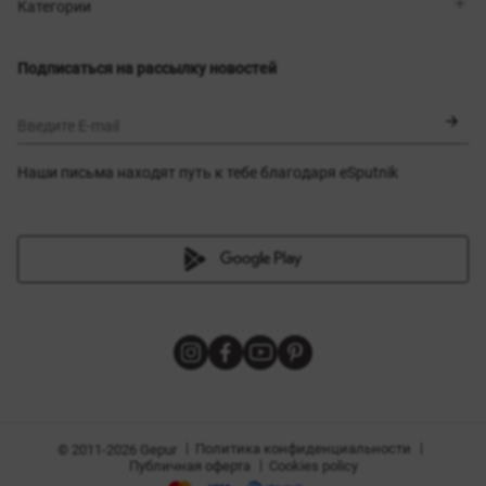
Магазины
Доставка
Категории
Блог
Оплата
Выбор размера
Новинки
Обмен и возврат
Платья
Подписаться на рассылку новостей
Сертификаты
Верхняя одежда
Корсеты
BLACK FRIDAY
Введите E-mail
Наши письма находят путь к тебе благодаря eSputnik
амы
|
|
Политика конфиденциальности
© 2011-2026 Gepur
|
Публичная оферта
Cookies policy