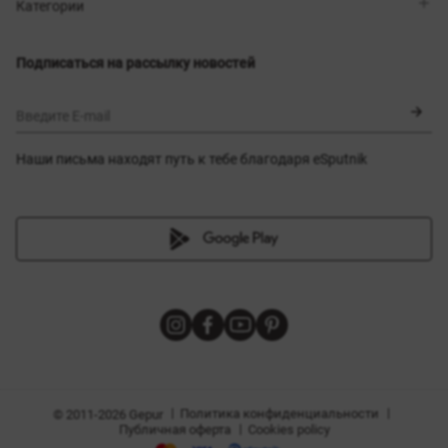
Магазины
Доставка
Категории
Блог
Оплата
Выбор размера
Новинки
Обмен и возврат
Платья
Подписаться на рассылку новостей
Сертификаты
Верхняя одежда
Корсеты
BLACK FRIDAY
Введите E-mail
Наши письма находят путь к тебе благодаря eSputnik
амы
|
|
Политика конфиденциальности
© 2011-2026 Gepur
|
Публичная оферта
Cookies policy