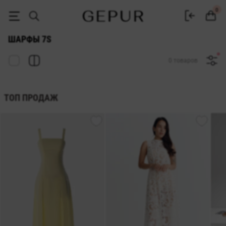
ЖЕНСКИЕ ШАРФЫ 7s купить недорого в Киеве и Украине ♡ интерн
0
ШАРФЫ 7S
0 товаров
ТОП ПРОДАЖ