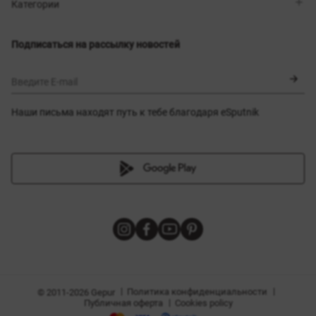
Магазины
Доставка
Категории
Блог
Оплата
Выбор размера
Новинки
Обмен и возврат
Платья
Подписаться на рассылку новостей
Сертификаты
Верхняя одежда
Корсеты
BLACK FRIDAY
Введите E-mail
Наши письма находят путь к тебе благодаря eSputnik
амы
|
|
Политика конфиденциальности
© 2011-2026 Gepur
|
Публичная оферта
Cookies policy