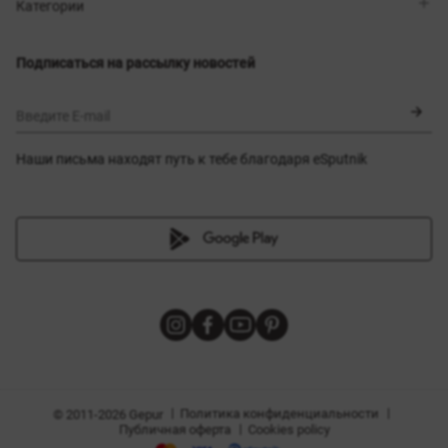
Магазины
Доставка
Категории
Блог
Оплата
Выбор размера
Новинки
Обмен и возврат
Платья
Подписаться на рассылку новостей
Сертификаты
Верхняя одежда
Корсеты
BLACK FRIDAY
Введите E-mail
Наши письма находят путь к тебе благодаря eSputnik
амы
|
|
Политика конфиденциальности
© 2011-2026 Gepur
|
Публичная оферта
Cookies policy