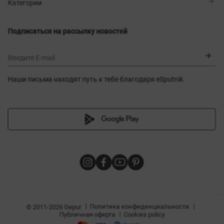
Магазины
Доставка
Категории
Блог
Оплата
Выбор размера
Новинки
Обмен и возврат
Платья
Подписаться на рассылку новостей
Сертификаты
Верхняя одежда
Корсеты
BLACK FRIDAY
Введите E-mail
Наши письма находят путь к тебе благодаря eSputnik
амы
|
|
Политика конфиденциальности
© 2011-2026 Gepur
|
Публичная оферта
Cookies policy