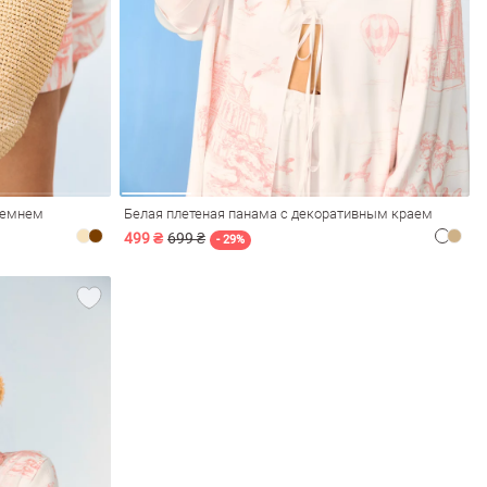
ремнем
Белая плетеная панама с декоративным краем
499 ₴
699 ₴
- 29%