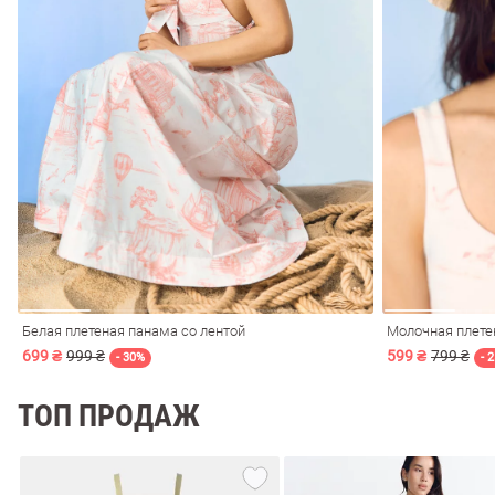
обелье
витеры
Белая плетеная панама со лентой
Молочная плете
699 ₴
999 ₴
599 ₴
799 ₴
ия
Очки
Косметика
Платки
Панамы
- 30%
- 
ТОП ПРОДАЖ