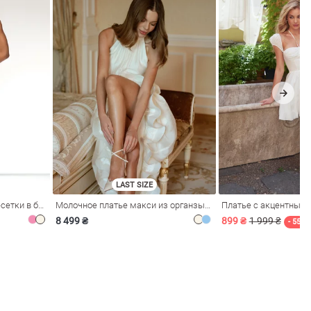
LAST SIZE
Розовое платье из стрейч-сетки в бельевом стиле
Молочное платье макси из органзы с рюшами
Платье с акцентным
8 499 ₴
899 ₴
1 999 ₴
- 55%