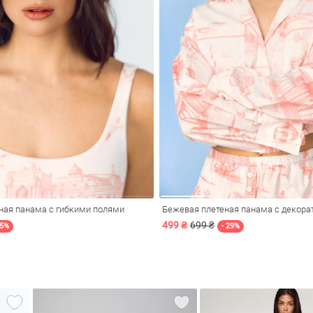
ная панама с гибкими полями
Бежевая плетеная панама с декор
499 ₴
699 ₴
25%
- 29%