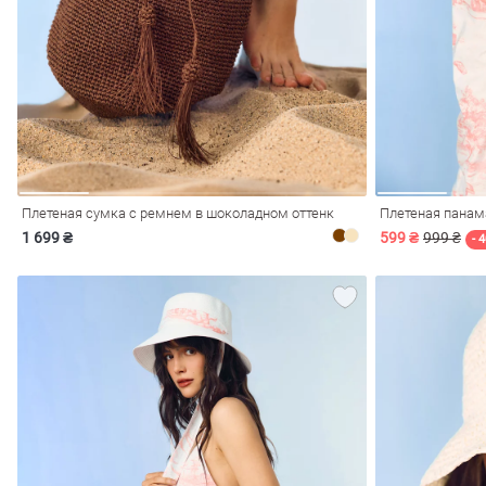
ечерние
Сарафаны
На
ные
ки
Плетеная сумка с ремнем в шоколадном оттенк
Плетеная панама
1 699 ₴
599 ₴
999 ₴
- 
си
Кожаные