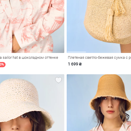
 sailor hat в шоколадном оттенке
Плетеная светло-бежевая сумка с 
1 699 ₴
40%