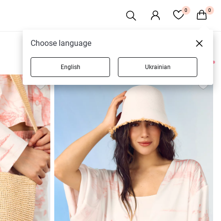
0
0
Choose language
English
Ukrainian
7 товаров