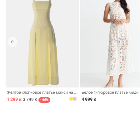
Желтое хлопковое платье макси на бретелях
Белое гипюровое платье миди
1 299 ₴
3 799 ₴
4 999 ₴
- 66%