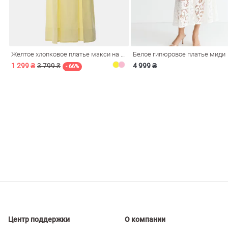
ечерние
Сарафаны
На
ные
ки
Желтое хлопковое платье макси на бретелях
Белое гипюровое платье миди
1 299 ₴
3 799 ₴
4 999 ₴
- 66%
си
Кожаные
Центр поддержки
О компании