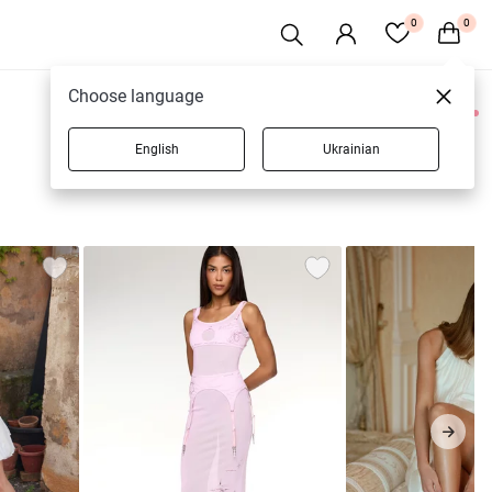
0
0
Choose language
0 товаров
English
Ukrainian