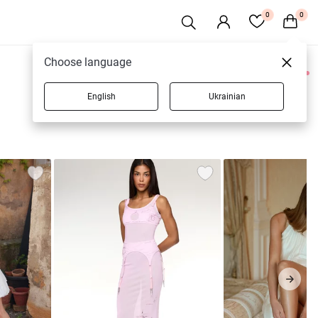
0
0
Choose language
0 товаров
English
Ukrainian