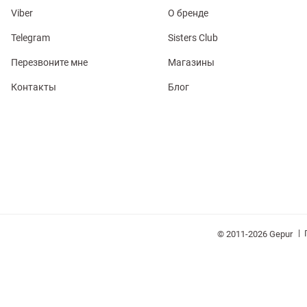
Viber
О бренде
Telegram
Sisters Club
Перезвоните мне
Магазины
Контакты
Блог
обелье
витеры
ия
Очки
Косметика
Платки
Панамы
|
© 2011-2026 Gepur