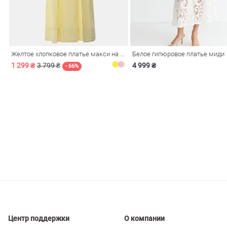
ечерние
Сарафаны
На
ные
ки
Желтое хлопковое платье макси на бретелях
Белое гипюровое платье миди
1 299 ₴
3 799 ₴
4 999 ₴
- 66%
си
Кожаные
Центр поддержки
О компании