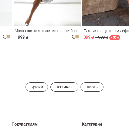
Молочное шелковое платье-комбинация Душа
Платье с акцентным лиф
1 999 ₴
899 ₴
1 999 ₴
- 55%
Брюки
Леггинсы
Шорты
Покупателям
Категории