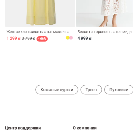
ечерние
Сарафаны
На
ные
ки
Желтое хлопковое платье макси на бретелях
Белое гипюровое платье миди
1 299 ₴
3 799 ₴
4 999 ₴
- 66%
Кожаные куртки
Тренч
Пуховики
си
Кожаные
Центр поддержки
О компании