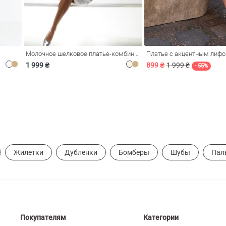
Молочное шелковое платье-комбинация Душа
Платье с акцентным лиф
1 999 ₴
899 ₴
1 999 ₴
- 55%
Жилетки
Дубленки
Бомберы
Шубы
Пал
Покупателям
Категории