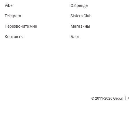
Viber
О бренде
Telegram
Sisters Club
Перезвоните мне
Магазины
Контакты
Блог
обелье
витеры
ия
Очки
Косметика
Платки
Панамы
|
© 2011-2026 Gepur