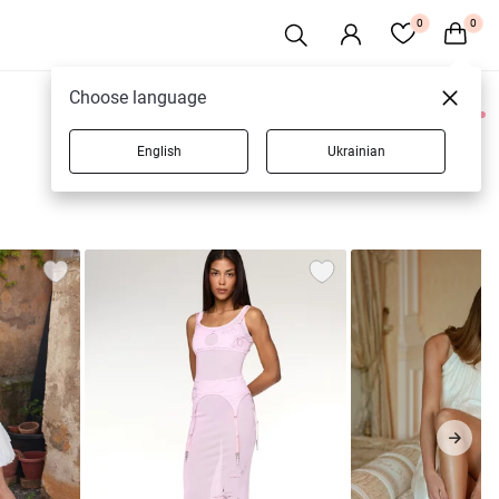
0
0
Choose language
0 товаров
English
Ukrainian