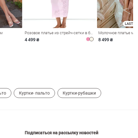
LAST SI
ом
Розовое платье из стрейч-сетки в бельевом стиле
4 499 ₴
8 499 ₴
ьто
Куртки- пальто
Куртки-рубашки
Подписаться на рассылку новостей