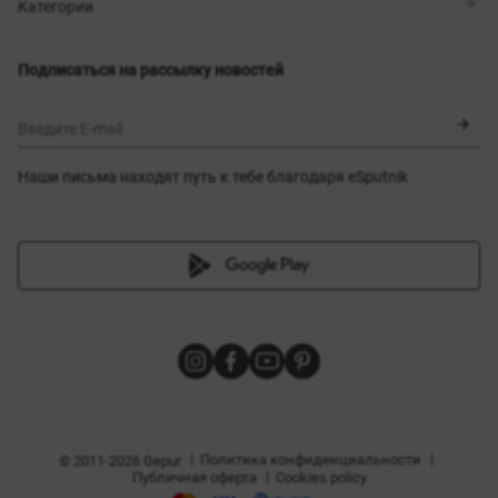
Магазины
Доставка
Категории
Блог
Оплата
Выбор размера
Новинки
Обмен и возврат
Платья
Подписаться на рассылку новостей
Сертификаты
Верхняя одежда
Корсеты
BLACK FRIDAY
Введите E-mail
Наши письма находят путь к тебе благодаря eSputnik
амы
|
|
Политика конфиденциальности
© 2011-2026 Gepur
|
Публичная оферта
Cookies policy